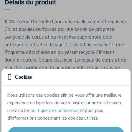
Détails du produit
100% coton U.S. Fil 18/1 pour une maille serrée et régulière.
Col et épaules renforcés par une bande de propreté.
Longueur de corps et de manches augmentée pour
anticiper le retrait au lavage. Corps tubulaire sans couture.
Étiquette détachable en polyester recyclé. Finitions
double couture. Coupe classique. Longueur de corps et de
manches augmentée pour anticiper le retrait au lavage.
Étiquette détachable qui facilite le re branding.
Cookies
Nous utilisons des cookies afin de vous offrir une meilleure
expérience en ligne lors de votre visite sur notre site web.
Lisez notre
politique de confidentialité
pour plus
d'informations concernant les cookies utilisés.
Caractéristiques