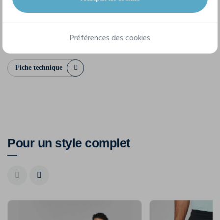
XS
S
M
L
XL
XXL
3XL
Préférences des cookies
Fiche technique
Pour un style complet