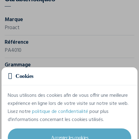
Marque
Proact
Référence
PA4010
Grammage
130 g/m²
Cookies
Composition
Nous utilisons des cookies afin de vous offrir une meilleure
50% Coton, 38% Polyester, 12% Viscose
expérience en ligne lors de votre visite sur notre site web.
Lisez notre
politique de confidentialité
pour plus
7 tailles disponibles
d'informations concernant les cookies utilisés.
Accepter les cookies