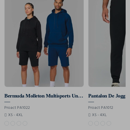
Bermuda Molleton Multisports Unisexe
Proact PA1022
Proact PA1012
XS - 4XL
XS - 4XL