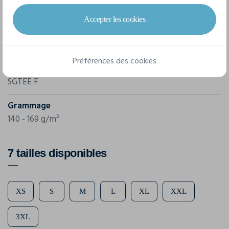
Accepter les cookies
Marque
Sg Clothing
Préférences des cookies
Référence
SGTEE F
Grammage
140 - 169 g/m²
7 tailles disponibles
XS
S
M
L
XL
XXL
3XL