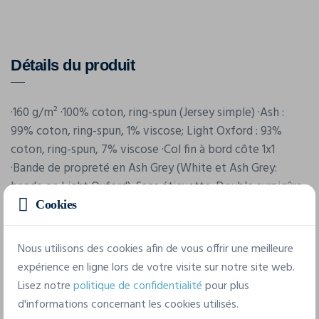
Détails du produit
·160 g/m² ·100% coton, ring-spun (Jersey simple) ·Ash :
99% coton, ring-spun, 1% viscose; Light Oxford : 93%
coton, ring-spun, 7% viscose ·Col fin à bord côte 1x1
·Bande de propreté en Ash Grey (White et Ash Grey:
bande en Light Oxford) ·Sans étiquette ·Double surpiqûre
aux manches et à l'ourlet ·Coutures latérales ·Coupe
Cookies
moderne ·Surface d'impression améliorée pour
l'impression numérique ·Approuvé pour toutes les
Nous utilisons des cookies afin de vous offrir une meilleure
techniques d'impression.
expérience en ligne lors de votre visite sur notre site web.
Lisez notre
politique de confidentialité
pour plus
d'informations concernant les cookies utilisés.
Caractéristiques