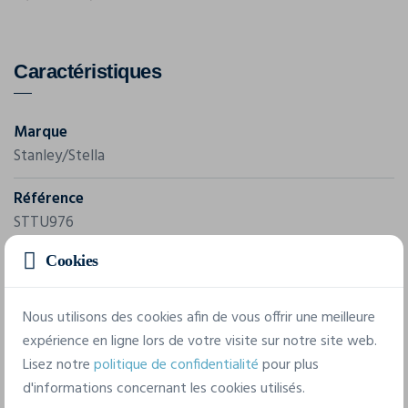
Caractéristiques
Marque
Stanley/Stella
Référence
STTU976
Cookies
Grammage
155 g/m²
Nous utilisons des cookies afin de vous offrir une meilleure
Composition
expérience en ligne lors de votre visite sur notre site web.
100% coton biologique filé et peigné
Lisez notre
politique de confidentialité
pour plus
d'informations concernant les cookies utilisés.