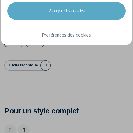
8 tailles disponibles
Accepter les cookies
XXS
XS
S
M
L
XL
Préférences des cookies
XXL
3XL
Fiche technique
Pour un style complet