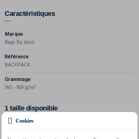
Caractéristiques
Marque
Bags By Jassz
Référence
BACKPACK
Grammage
140 - 169 g/m²
1 taille disponible
Cookies
taille unique