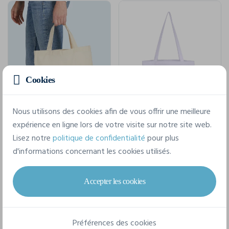
Cookies
Nous utilisons des cookies afin de vous offrir une meilleure
expérience en ligne lors de votre visite sur notre site web.
Lisez notre
politique de confidentialité
pour plus
Organic Cotton Shopper Sh
Popular Organic Cotton Shopper Lh
d'informations concernant les cookies utilisés.
Bags By Jassz OG-3842-SH
Bags By Jassz OG-3842-LH
taille unique
taille unique
Accepter les cookies
TTC
TTC
1,39 €
1,82 €
À partir de
À partir de
Préférences des cookies