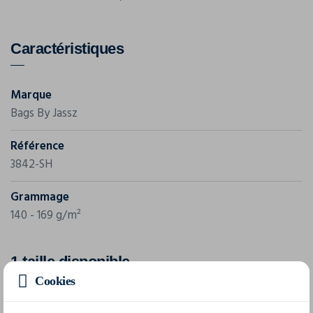
Caractéristiques
Marque
Bags By Jassz
Référence
3842-SH
Grammage
140 - 169 g/m²
1 taille disponible
Cookies