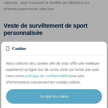
capuche : vous trouverez le modèle qui répond à vos
attentes parmi notre sélection.
Veste de survêtement de sport
personnalisée
Cookies
Si vous recherchez une veste fine à
personnaliser, offrant une protection contre
les intempéries tout en restant légère et
Nous utilisons des cookies afin de vous offrir une meilleure
confortable, la
veste de survêtement de sport
expérience en ligne lors de votre visite sur notre site web.
est idéale. Elle convient parfaitement aux
Lisez notre
politique de confidentialité
pour plus
échauffements, aux pauses et à l’après-
d'informations concernant les cookies utilisés.
entraînement pour rester au chaud.
Les survêtements de sport que nous avons sélectionnés sont
Accepter les cookies
conçus à partir de matériaux flexibles, offrant une grande