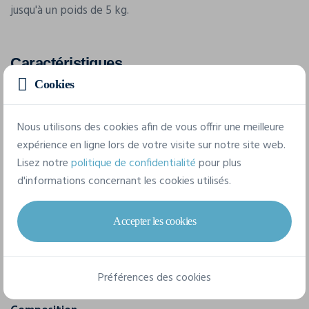
jusqu'à un poids de 5 kg.
Caractéristiques
Cookies
Marque
4Do
Nous utilisons des cookies afin de vous offrir une meilleure
expérience en ligne lors de votre visite sur notre site web.
Référence
Lisez notre
politique de confidentialité
pour plus
120611
d'informations concernant les cookies utilisés.
Grammage
Accepter les cookies
140 g/m2
Dimensions
Préférences des cookies
38 x 42 cm