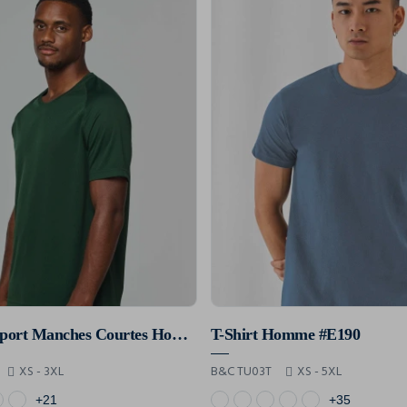
T-Shirt De Sport Manches Courtes Homme
T-Shirt Homme #E190
XS - 3XL
B&C TU03T
XS - 5XL
+21
+35