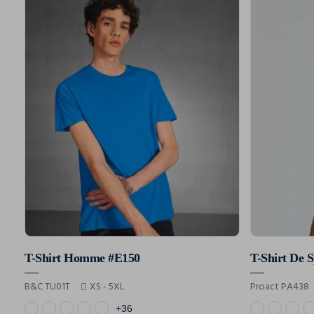
T-Shirt Homme #E150
B&C TU01T
XS - 5XL
Proact PA438
+36