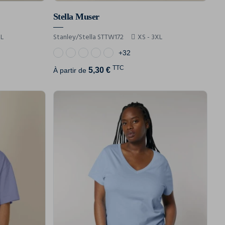
Stella Muser
XL
Stanley/Stella STTW172
XS - 3XL
+32
TTC
5,30 €
À partir de