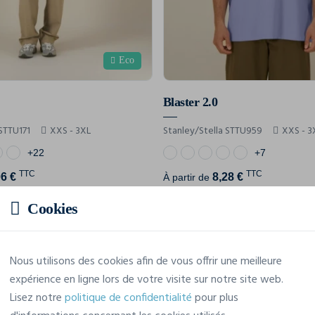
Eco
Blaster 2.0
 STTU171
XXS - 3XL
Stanley/Stella STTU959
XXS - 3
+22
+7
TTC
TTC
06 €
8,28 €
À partir de
Cookies
Affichage de 12 résultats sur 24
Nous utilisons des cookies afin de vous offrir une meilleure
expérience en ligne lors de votre visite sur notre site web.
Lisez notre
politique de confidentialité
pour plus
Afficher les 12 produits suivants