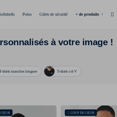
Softshells
Polos
Gilets de sécurité
+ de produits
rsonnalisés à votre image !
!
T-shirts manches longues
T-shirts col V
E CŒUR
COUP DE CŒUR