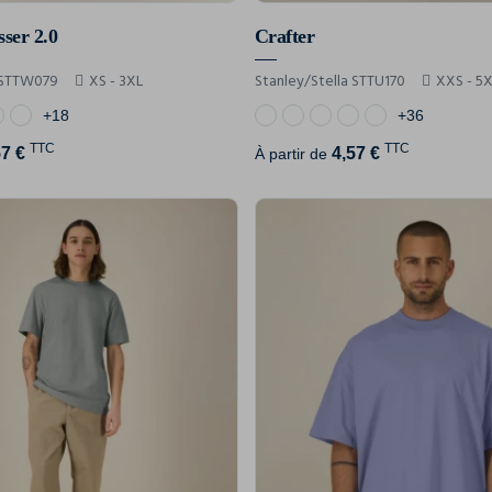
sser 2.0
Crafter
a STTW079
XS - 3XL
Stanley/Stella STTU170
XXS - 5
+18
+36
TTC
TTC
57 €
4,57 €
À partir de