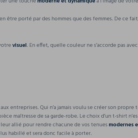
orter une touche
moderne et dynamique
à l’image de votr
ien être porté par des hommes que des femmes. De ce fait
 votre
visuel
. En effet, quelle couleur ne s’accorde pas av
aux entreprises. Qui n’a jamais voulu se créer son propre t-s
ièce maîtresse de sa garde-robe. Le choix d’un t-shirt n’e
illeur allié pour rendre chacune de vos tenues
modernes e
us habillé et sera donc facile à porter.