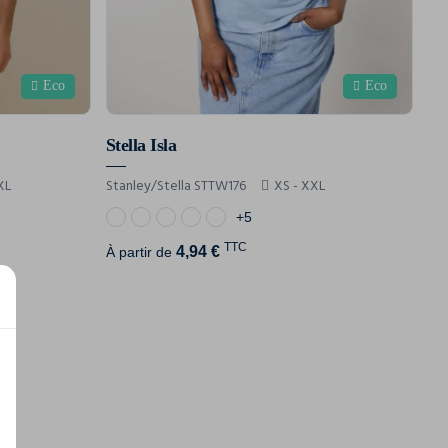
Eco
Eco
Stella Isla
XL
Stanley/Stella STTW176
XS - XXL
+5
TTC
4,94 €
À partir de