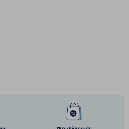
gne
Prix dégressifs