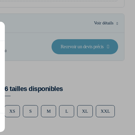
Voir détails
Recevoir un devis précis
lisé
6 tailles disponibles
XS
S
M
L
XL
XXL