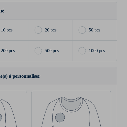
ité
10 pcs
20 pcs
50 pcs
200 pcs
500 pcs
1000 pcs
ne(s) à personnaliser