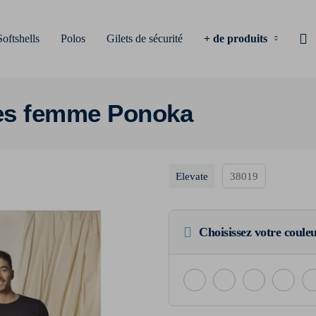
Softshells
Polos
Gilets de sécurité
+ de produits
ues femme Ponoka
Elevate
38019
Choisissez votre coule